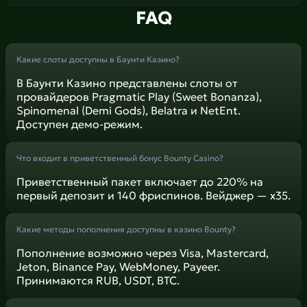
FAQ
Какие слоты доступны в Баунти Казино?
В Баунти Казино представлены слоты от
провайдеров Pragmatic Play (Sweet Bonanza),
Spinomenal (Demi Gods), Belatra и NetEnt.
Доступен демо-режим.
Что входит в приветственный бонус Bounty Casino?
Приветственный пакет включает до 220% на
первый депозит и 140 фриспинов. Вейджер — x35.
Какие методы пополнения доступны в казино Bounty?
Пополнение возможно через Visa, Mastercard,
Jeton, Binance Pay, WebMoney, Payeer.
Принимаются RUB, USDT, BTC.