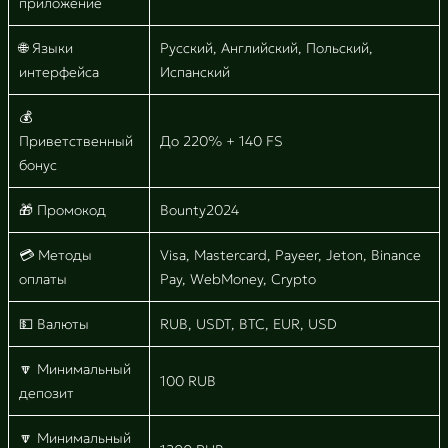
приложение
🌐 Языки
Русский, Английский, Польский,
интерфейса
Испанский
💰
Приветственный
До 220% + 140 FS
бонус
🎁 Промокод
Bounty2024
💳 Методы
Visa, Mastercard, Payeer, Jeton, Binance
оплаты
Pay, WebMoney, Crypto
💵 Валюты
RUB, USDT, BTC, EUR, USD
🔽 Минимальный
100 RUB
депозит
🔽 Минимальный