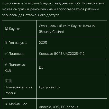
фриспинов и отыгрыш бонуса с вейджером x35. Пользователь
может сыграть в демо-режиме и воспользоваться рабочим
зеркалом для стабильного доступа.
Официальный сайт Баунти Казино
🥇 Баунти
(Bounty Casino)
⬆ Год запуска
2023
✅ Лицензия
Кюрасао 8048/JAZ2023-412
✔ Принимает
Да
RUB
🇷🇺
Пользователи из
Допускаются
России
📱 Мобильное
Android, iOS, PC версия