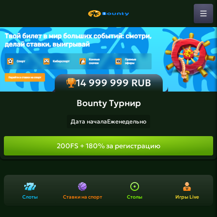
14 999 999 RUB
Bounty Турнир
Дата начала
Еженедельно
200FS + 180% за регистрацию
Слоты
Ставки на спорт
Столы
Игры Live