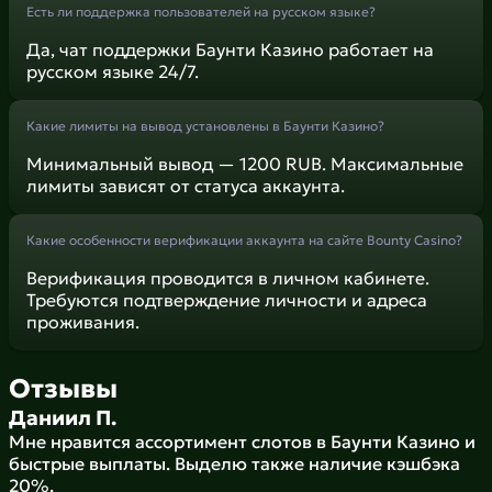
Есть ли поддержка пользователей на русском языке?
Да, чат поддержки Баунти Казино работает на
русском языке 24/7.
Какие лимиты на вывод установлены в Баунти Казино?
Минимальный вывод — 1200 RUB. Максимальные
лимиты зависят от статуса аккаунта.
Какие особенности верификации аккаунта на сайте Bounty Casino?
Верификация проводится в личном кабинете.
Требуются подтверждение личности и адреса
проживания.
Отзывы
Даниил П.
Мне нравится ассортимент слотов в Баунти Казино и
быстрые выплаты. Выделю также наличие кэшбэка
20%.